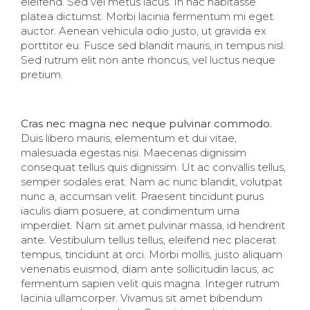
eleifend. Sed vel metus lacus. In hac habitasse
platea dictumst. Morbi lacinia fermentum mi eget
auctor. Aenean vehicula odio justo, ut gravida ex
porttitor eu. Fusce sed blandit mauris, in tempus nisl.
Sed rutrum elit non ante rhoncus, vel luctus neque
pretium.
Cras nec magna nec neque pulvinar commodo.
Duis libero mauris, elementum et dui vitae,
malesuada egestas nisi. Maecenas dignissim
consequat tellus quis dignissim. Ut ac convallis tellus,
semper sodales erat. Nam ac nunc blandit, volutpat
nunc a, accumsan velit. Praesent tincidunt purus
iaculis diam posuere, at condimentum urna
imperdiet. Nam sit amet pulvinar massa, id hendrerit
ante. Vestibulum tellus tellus, eleifend nec placerat
tempus, tincidunt at orci. Morbi mollis, justo aliquam
venenatis euismod, diam ante sollicitudin lacus, ac
fermentum sapien velit quis magna. Integer rutrum
lacinia ullamcorper. Vivamus sit amet bibendum