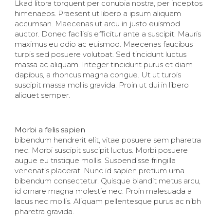
Lkad litora torquent per conubia nostra, per inceptos
himenaeos. Praesent ut libero a ipsum aliquam
accumsan. Maecenas ut arcu in justo euismod
auctor. Donec facilisis efficitur ante a suscipit. Mauris
maximus eu odio ac euismod. Maecenas faucibus
turpis sed posuere volutpat. Sed tincidunt luctus
massa ac aliquam. Integer tincidunt purus et diam
dapibus, a rhoncus magna congue. Ut ut turpis
suscipit massa mollis gravida. Proin ut dui in libero
aliquet semper.
Morbi a felis sapien
bibendum hendrerit elit, vitae posuere sem pharetra
nec. Morbi suscipit suscipit luctus. Morbi posuere
augue eu tristique mollis. Suspendisse fringilla
venenatis placerat. Nunc id sapien pretium urna
bibendum consectetur. Quisque blandit metus arcu,
id ornare magna molestie nec. Proin malesuada a
lacus nec mollis. Aliquam pellentesque purus ac nibh
pharetra gravida.