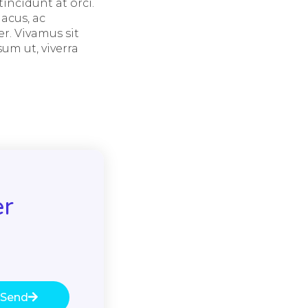
incidunt at orci.
acus, ac
r. Vivamus sit
um ut, viverra
er
Send