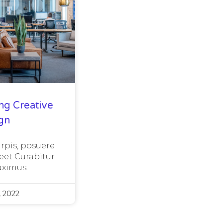
ng Creative
gn
urpis, posuere
eet Curabitur
ximus.
, 2022