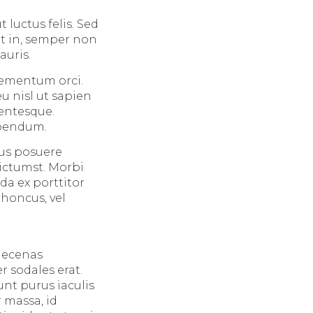
t luctus felis. Sed
et in, semper non
auris.
elementum orci.
u nisl ut sapien
lentesque.
ibendum.
mus posuere
dictumst. Morbi
da ex porttitor
rhoncus, vel
Maecenas
r sodales erat.
unt purus iaculis
 massa, id