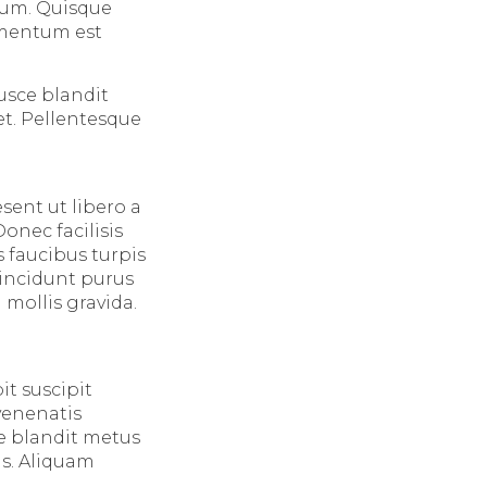
tum. Quisque
ermentum est
Fusce blandit
et. Pellentesque
sent ut libero a
onec facilisis
 faucibus turpis
tincidunt purus
mollis gravida.
it suscipit
 venenatis
e blandit metus
is. Aliquam