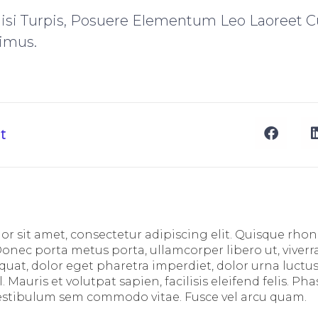
Nisi Turpis, Posuere Elementum Leo Laoreet C
imus.
t
r sit amet, consectetur adipiscing elit. Quisque rhon
Donec porta metus porta, ullamcorper libero ut, viverr
at, dolor eget pharetra imperdiet, dolor urna luctus 
l. Mauris et volutpat sapien, facilisis eleifend felis. Ph
 vestibulum sem commodo vitae. Fusce vel arcu quam.