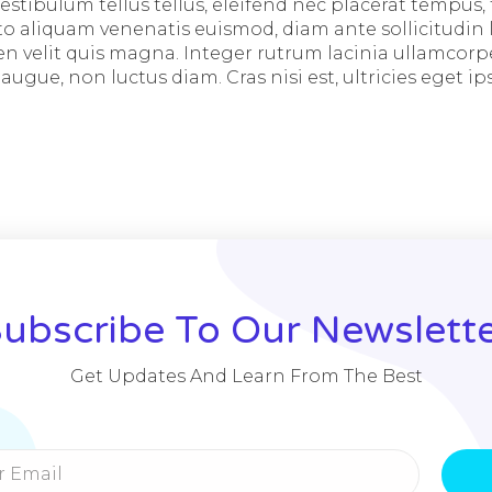
estibulum tellus tellus, eleifend nec placerat tempus, t
to aliquam venenatis euismod, diam ante sollicitudin l
 velit quis magna. Integer rutrum lacinia ullamcorpe
ue, non luctus diam. Cras nisi est, ultricies eget ips
ubscribe To Our Newslett
Get Updates And Learn From The Best