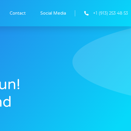
+1 (913) 253 48 53
Contact
Social Media
un!
nd