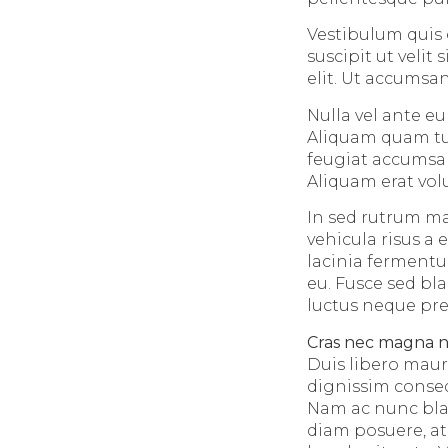
Vestibulum quis el
suscipit ut veli
elit. Ut accumsan
Nulla vel ante e
Aliquam quam tur
feugiat accumsan
Aliquam erat vol
In sed rutrum ma
vehicula risus a 
lacinia fermentu
eu. Fusce sed bla
luctus neque pre
Cras nec magna 
Duis libero maur
dignissim consequ
Nam ac nunc blan
diam posuere, a