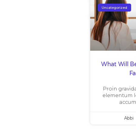
Uncategorized
What Will B
F
Proin gravida
elementum le
accum
Abbi