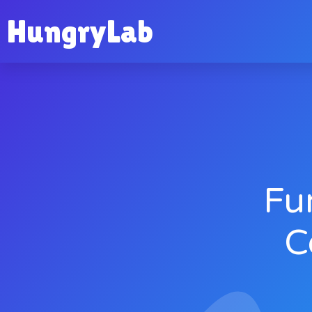
HungryLab
Fu
C