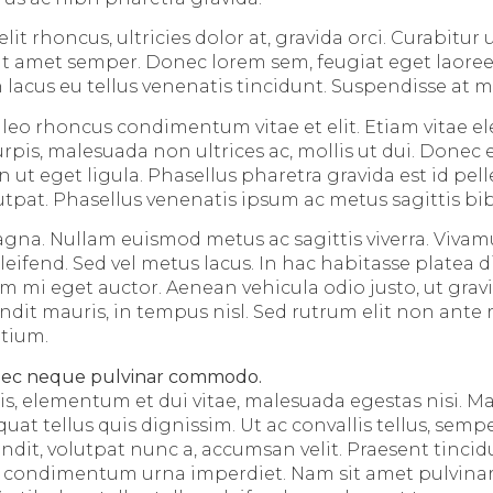
it rhoncus, ultricies dolor at, gravida orci. Curabitur u
t sit amet semper. Donec lorem sem, feugiat eget laore
 lacus eu tellus venenatis tincidunt. Suspendisse at m
u leo rhoncus condimentum vitae et elit. Etiam vitae 
pis, malesuada non ultrices ac, mollis ut dui. Donec e
 ut eget ligula. Phasellus pharetra gravida est id pel
utpat. Phasellus venenatis ipsum ac metus sagittis b
gna. Nullam euismod metus ac sagittis viverra. Viva
eleifend. Sed vel metus lacus. In hac habitasse platea 
m mi eget auctor. Aenean vehicula odio justo, ut gravi
ndit mauris, in tempus nisl. Sed rutrum elit non ante 
tium.
nec neque pulvinar commodo.
is, elementum et dui vitae, malesuada egestas nisi. 
at tellus quis dignissim. Ut ac convallis tellus, sempe
dit, volutpat nunc a, accumsan velit. Praesent tincid
t condimentum urna imperdiet. Nam sit amet pulvinar