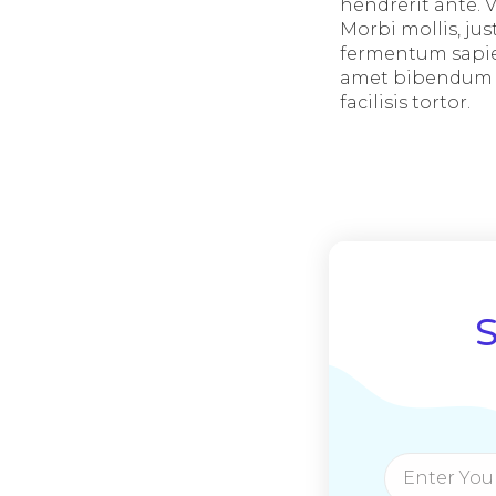
hendrerit ante. V
Morbi mollis, jus
fermentum sapien
amet bibendum aug
facilisis tortor.
S