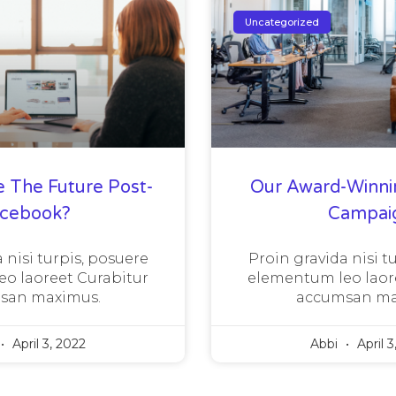
Uncategorized
e The Future Post-
Our Award-Winni
acebook?
Campai
 nisi turpis, posuere
Proin gravida nisi t
o laoreet Curabitur
elementum leo laor
san maximus.
accumsan ma
April 3, 2022
Abbi
April 3