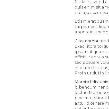
Nulla euismod a 
quis enim sit am
nulla, a accumsan
Etiam erat quam,
turpis nec aliqu
imperdiet magna t
Class aptent taciti
Lkad litora torq
ipsum aliquam ac
efficitur ante a
sed posuere volu
et diam dapibus,
Proin ut dui in l
Morbi a felis sapi
bibendum hendrer
luctus. Morbi po
placerat. Nunc 
arcu, id ornare 
pellentesque pur