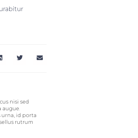
urabitur
cus nisi sed
a augue.
urna, id porta
asellus rutrum