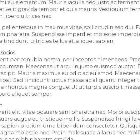
mi eu elementum. Mauris iaculis nec justo ac fermen
et velit gravida tempor et quis mauris. Vestibulum f
 libero ultrices nec.
 pellentesque in maximus vitae, sollicitudin sed dui. 
am pharetra. Suspendisse imperdiet molestie imperdi
incidunt, ultricies tellus at, aliquet sapien.
 socios
uent per conubia nostra, per inceptos himenaeos. Prae
cumsan. Maecenas ut arcu in justo euismod auctor. D
 suscipit. Mauris maximus eu odio ac euismod. Maecenas
tpat. Sed tincidunt luctus massa ac aliquam. Integer 
 a rhoncus magna congue. Ut ut turpis suscipit massa 
ibero aliquet semper.
en
it elit, vitae posuere sem pharetra nec. Morbi suscip
suere augue eu tristique mollis. Suspendisse fringilla
id sapien pretium urna bibendum consectetur. Quisqu
magna molestie nec. Proin malesuada a lacus nec moll
us ac nibh pharetra gravida.